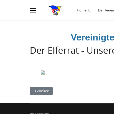
Home
Der Verei
Vereinigt
Der Elferrat - Uns
Vorheriger Beitrag: Der Elferrat - Unsere Herr
Zurück
Impressum