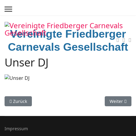
Vereinigte Friedberger
Carnevals Gesellschaft
Unser DJ
Vorheriger Beitrag: Social Media
Nächster Be
Zurück
Weiter
Impressum